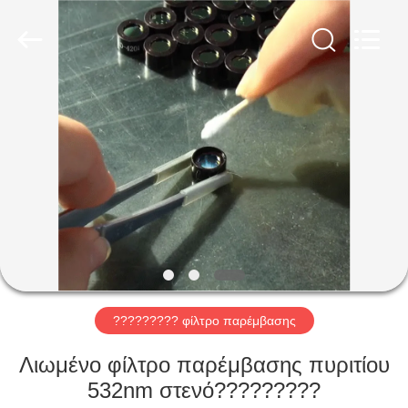
Wuhan
Siwer
Optics
Co.,Ltd.
All
Rights
Reserved.
ΣΠΊΤΙ
ΠΡΟΪΌΝΤΑ
ΠΕΡΊΠΟΥ
ΕΜΕΊΣ
ΓΎΡΟΣ
ΕΡΓΟΣΤΑΣΊΩΝ
????????? φίλτρο παρέμβασης
Λιωμένο φίλτρο παρέμβασης πυριτίου
ΠΟΙΟΤΙΚΌΣ
532nm στενό?????????