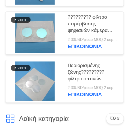
PRIVACY
POLICY
????????? φίλτρο
παρέμβασης
ψηφιακών κάμερα
750nm
2-30USD/piece MOQ:2 κομμάτια
ΕΠΙΚΟΙΝΩΝΊΑ
Περιορισμένης
ζώνης?????????
φίλτρο οπτικών
συστημάτων 520nm
2-30USD/piece MOQ:2 κομμάτια
ΕΠΙΚΟΙΝΩΝΊΑ
Λαϊκή κατηγορία
Όλα