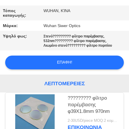
ΈΛΕΓΧΟΣ
Τόπος
WUHAN, ΚΊΝΑ
καταγωγής:
ΜΑΣ
Μάρκα:
Wuhan Siwer Optics
ΕΛΆΤΕ
Υψηλό φως:
,
Στενό????????? φίλτρο παρέμβασης
ΣΕ
,
532nm????????? φίλτρο παρέμβασης
Λιωμένο στενό????????? φίλτρο πυριτίου
ΕΠΑΦΉ
ΜΕ
ΕΠΑΦΉ!
ΖΗΤΉΣΤΕ
ΛΕΠΤΟΜΈΡΕΙΕΣ
ΈΝΑ
ΑΠΌΣΠΑΣΜΑ
????????? φίλτρο
παρέμβασης
φ39X1.8mm 970nm
SITEMAP
2-30USD/piece MOQ:2 κομμάτια
ΕΠΙΚΟΙΝΩΝΊΑ