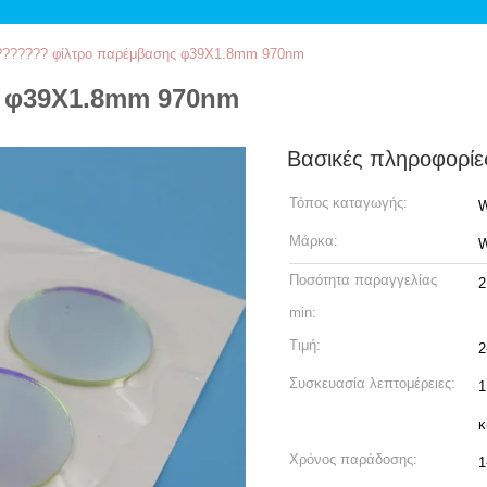
??????? φίλτρο παρέμβασης φ39X1.8mm 970nm
 φ39X1.8mm 970nm
Βασικές πληροφορίε
Τόπος καταγωγής:
W
Μάρκα:
W
Ποσότητα παραγγελίας
2
min:
Τιμή:
2
Συσκευασία λεπτομέρειες:
1
κ
Χρόνος παράδοσης:
1