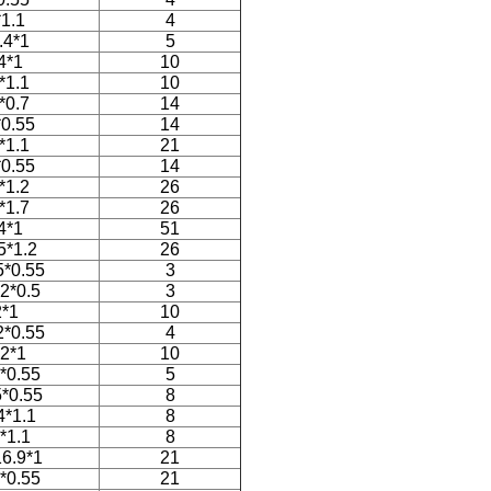
1.1
4
.4*1
5
4*1
10
*1.1
10
*0.7
14
0.55
14
*1.1
21
0.55
14
*1.2
26
*1.7
26
4*1
51
5*1.2
26
5*0.55
3
.2*0.5
3
2*1
10
2*0.55
4
*2*1
10
*0.55
5
5*0.55
8
4*1.1
8
*1.1
8
16.9*1
21
*0.55
21