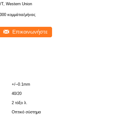
/T, Western Union
000 κομμάτια/μήνας
Επικοινωνήστε
+/--0.1mm
40/20
2 τόξο λ.
Οπτικό σύστημα