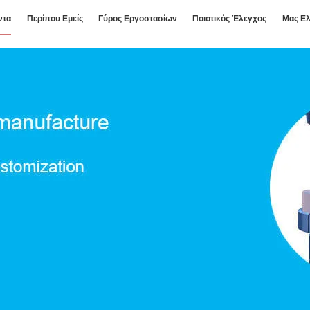
ντα
Περίπου Εμείς
Γύρος Εργοστασίων
Ποιοτικός Έλεγχος
Μας Ελ