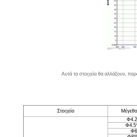
Αυτά τα στοιχεία θα αλλάξουν, πα
Στοιχείο
Μέγεθος
Φ4.2
Φ4.5
Φ6
Φ8*