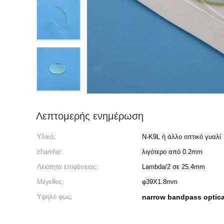
Λεπτομερής ενημέρωση
Υλικό:
Ν-K9L ή άλλο οπτικό γυαλί
chamfer:
λιγότερο από 0.2mm
Λειότητα επιφάνειας:
Lambda/2 σε 25.4mm
Μέγεθος:
φ39X1.8mm
Υψηλό φως:
narrow bandpass optical 