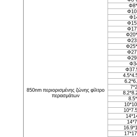
Φ8*
Φ10
Φ1
Φ15
Φ17
Φ20*
Φ23
Φ25*
Φ27
Φ29
Φ3
Φ37.
4.5*4.
6.2*6
7*
850nm περιορισμένης ζώνης φίλτρο
8.2*8.
περασμάτων
8.5
10*10
10*7.
14*1
14*7
16.9*
17*17