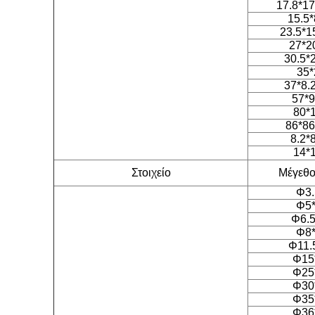
17.8*17
15.5*
23.5*1
27*2
30.5*
35*
37*8.
57*9
80*
86*86
8.2*
14*
Στοιχείο
Μέγεθος
Φ3.
Φ5*
Φ6.5
Φ8*
Φ11.
Φ15
Φ25
Φ30
Φ35
Φ36