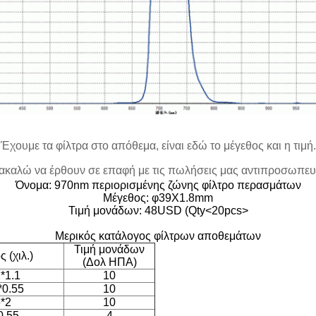
Έχουμε τα φίλτρα στο απόθεμα, είναι εδώ το μέγεθος και η τιμή.
ρακαλώ να έρθουν σε επαφή με τις πωλήσεις μας αντιπροσωπευτι
Όνομα: 970nm περιορισμένης ζώνης φίλτρο περασμάτων
Μέγεθος: φ39X1.8mm
Τιμή μονάδων: 48USD (Qty<20pcs>
Μερικός κατάλογος φίλτρων αποθεμάτων
Τιμή μονάδων
 (χιλ.)
(Δολ ΗΠΑ)
*1.1
10
*0.55
10
*2
10
0.55
4