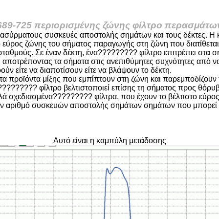
689-725 περιορισμένης ζώνης φίλτρο περασμάτω
σύρματους συσκευές αποστολής σημάτων και τους δέκτες. Η κύρ
ο εύρος ζώνης του σήματος παραγωγής στη ζώνη που διατίθεται
αθμούς. Σε έναν δέκτη, ένα????????? φίλτρο επιτρέπει στα σ
 αποτρέποντας τα σήματα στις ανεπιθύμητες συχνότητες από να
ούν είτε να διαποτίσουν είτε να βλάψουν το δέκτη.
 προϊόντα μίξης που εμπίπτουν στη ζώνη και παρεμποδίζουν τ
α????????? φίλτρο βελτιστοποιεί επίσης τη σήματος προς θόρυβ
λά σχεδιασμένα????????? φίλτρα, που έχουν το βέλτιστο εύρος 
τον αριθμό συσκευών αποστολής σημάτων σημάτων που μπορεί ν
.
Αυτό είναι η καμπύλη μετάδοσης