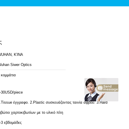
ς
UHAN, ΚΊΝΑ
uhan Siwer Optics
 κομμάτια
-30USD/piece
.Tissue έγγραφο. 2.Plastic συσκευάζοντας ταινία αφρού. 3.Hard
ιβώτιο χαρτοκιβωτίων με το υλικό πλη
-3 εβδομάδες