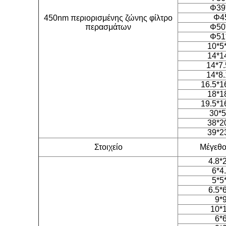
Φ39
Φ4
450nm περιορισμένης ζώνης φίλτρο
περασμάτων
Φ50
Φ51
10*5
14*1
14*7.
14*8.
16.5*1
18*1
19.5*1
30*5
38*2
39*2
Στοιχείο
Μέγεθος
4.8*
6*4
5*5
6.5*
9*
10*
6*