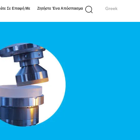
Greek
άτε Σε Επαφή Με
Ζητήστε Ένα Απόσπασμα