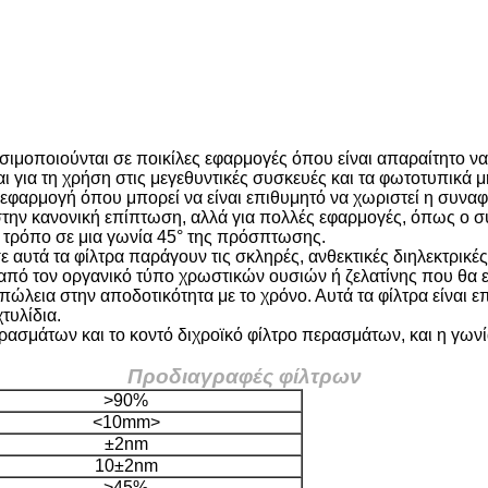
ησιμοποιούνται σε ποικίλες εφαρμογές όπου είναι απαραίτητο 
ναι για τη χρήση στις μεγεθυντικές συσκευές και τα φωτοτυπι
εφαρμογή όπου μπορεί να είναι επιθυμητό να χωριστεί η συναφή
στην κανονική επίπτωση, αλλά για πολλές εφαρμογές, όπως ο 
 τρόπο σε μια γωνία 45° της πρόσπτωσης.
 αυτά τα φίλτρα παράγουν τις σκληρές, ανθεκτικές διηλεκτρικέ
 από τον οργανικό τύπο χρωστικών ουσιών ή ζελατίνης που θα εξ
ώλεια στην αποδοτικότητα με το χρόνο. Αυτά τα φίλτρα είναι ε
τυλίδια.
περασμάτων και το κοντό διχροϊκό φίλτρο περασμάτων, και η γ
Προδιαγραφές φίλτρων
>90%
<10mm>
±2nm
10±2nm
>45%