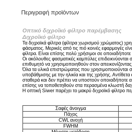
Περιγραφή προϊόντων
Οπτικό διχροϊκό φίλτρο παρέμβασης
Διχροϊκό φίλτρο
Τα διχροϊκά φίλτρα (φίλτρα χωρισμού χρώματος) χρ
φάσματος. Μερικές από τις πιό κοινές εφαρμογές εί
φίλτρα. Είναι επίσης πολύ χρήσιμοι σε οποιαδήποτε 
Οι ακόλουθες φασματικές καμπύλες επιδεικνύονται 
επιθυμητό να χρησιμοποιηθούν στον απεικονίζοντας
Όλα τα υλικά επιστρώματος που χρησιμοποιούνται σε
υποβάθμισης με την ηλικία και της χρήσης. Αντίθετα
σταθερά και δεν πρέπει να υποστούν οποιαδήποτε απ
επίσης να τοποθετηθούν στα περασμένα κλωστή δαχ
Η οπτική Siwer παρέχει το μακρύ διχροϊκό φίλτρο 
Σαφές άνοιγμα
Πάχος
CWL ανοχή
FWHM
Μέγιστη μετάδοση