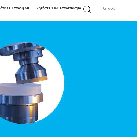
Greek
άτε Σε Επαφή Με
Ζητήστε Ένα Απόσπασμα