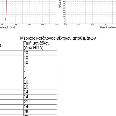
Μερικός κατάλογος φίλτρων αποθεμάτων
Τιμή μονάδων
)
(Δολ ΗΠΑ)
10
10
10
4
4
5
10
10
14
14
21
14
26