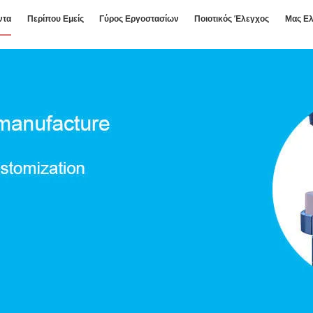
ντα
Περίπου Εμείς
Γύρος Εργοστασίων
Ποιοτικός Έλεγχος
Μας Ελ