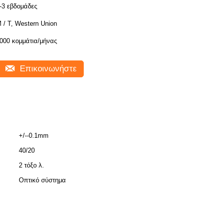
-3 εβδομάδες
 / Τ, Western Union
000 κομμάτια/μήνας
Επικοινωνήστε
+/--0.1mm
40/20
2 τόξο λ.
Οπτικό σύστημα