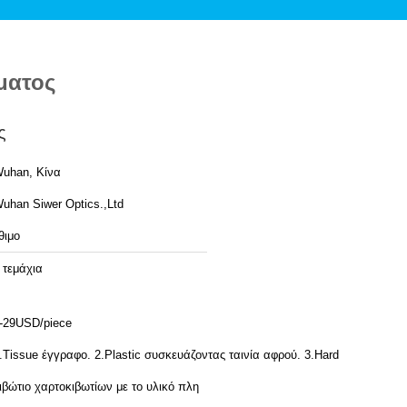
ματος
ς
uhan, Κίνα
uhan Siwer Optics.,Ltd
θιμο
 τεμάχια
-29USD/piece
.Tissue έγγραφο. 2.Plastic συσκευάζοντας ταινία αφρού. 3.Hard
ιβώτιο χαρτοκιβωτίων με το υλικό πλη