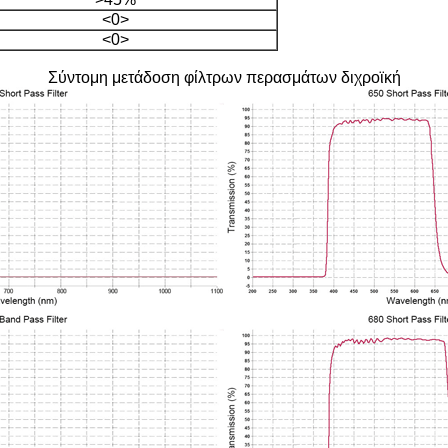
<0>
<0>
Σύντομη μετάδοση φίλτρων περασμάτων διχροϊκή