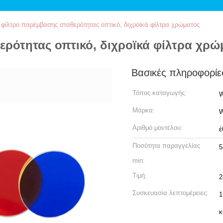
φίλτρο παρέμβασης σταθερότητας οπτικό, διχροϊκά φίλτρα χρώματος
ρότητας οπτικό, διχροϊκά φίλτρα χρώ
Βασικές πληροφορίε
Τόπος καταγωγής:
W
Μάρκα:
W
Αριθμό μοντέλου:
έ
Ποσότητα παραγγελίας
5
min:
Τιμή:
2
Συσκευασία λεπτομέρειες:
1
κ