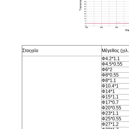
Στοιχείο
Μέγεθος (χιλ.
Φ4.2*1.1
Φ4.5*0.55
Φ6*2
Φ8*0.55
Φ8*1.1
Φ10.4*1
Φ14*1
Φ15*1.1
Φ17*0.7
Φ20*0.55
Φ23*1.1
Φ25*0.55
Φ27*1.2