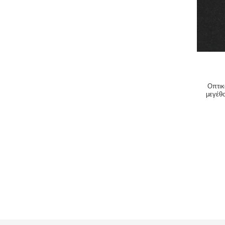
Οπτικ
μεγέθ