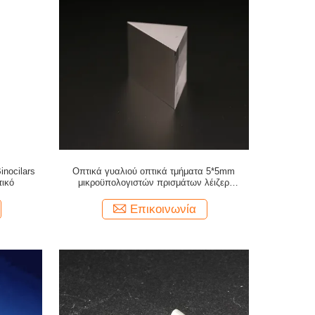
nocilars
Οπτικά γυαλιού οπτικά τμήματα 5*5mm
τικό
μικροϋπολογιστών πρισμάτων λέιζερ
αντανακλαστικά σωστή γωνία
Επικοινωνία