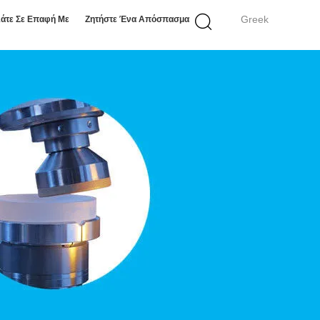
Greek
άτε Σε Επαφή Με
Ζητήστε Ένα Απόσπασμα