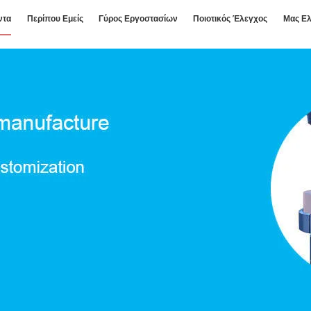
ντα
Περίπου Εμείς
Γύρος Εργοστασίων
Ποιοτικός Έλεγχος
Μας Ελ