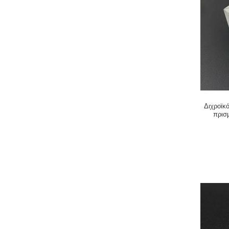
Διχροϊκ
πρισ