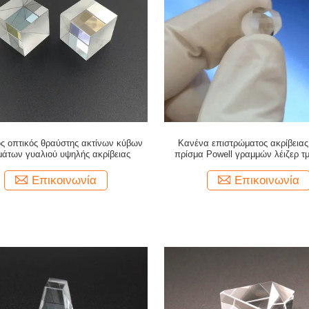
ός οπτικός θραύστης ακτίνων κύβων
Κανένα επιστρώματος ακρίβειας
μάτων γυαλιού υψηλής ακρίβειας
πρίσμα Powell γραμμών λέιζερ τ
οπτικό
Επικοινωνία
Επικοινωνία