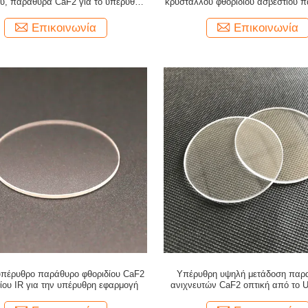
ου, παράθυρα CaF2 για το υπέρυθρο
κρυστάλλου φθοριδίου ασβεστίου 
σύστημα
Επικοινωνία
Επικοινωνία
υπέρυθρο παράθυρο φθοριδίου CaF2
Υπέρυθρη υψηλή μετάδοση παρ
ίου IR για την υπέρυθρη εφαρμογή
ανιχνευτών CaF2 οπτική από το U