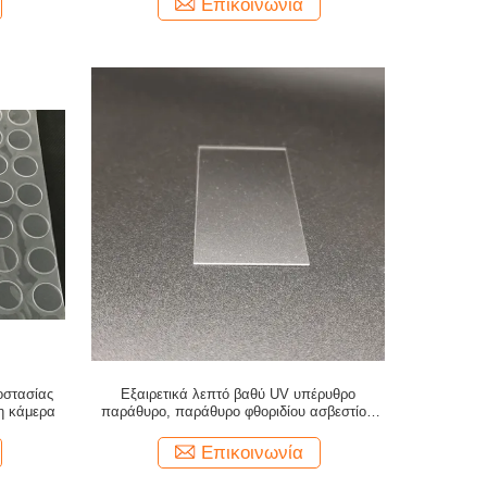
Επικοινωνία
οστασίας
Εξαιρετικά λεπτό βαθύ UV υπέρυθρο
η κάμερα
παράθυρο, παράθυρο φθοριδίου ασβεστίου
μήκους κύματος CaF2 192nm
Επικοινωνία