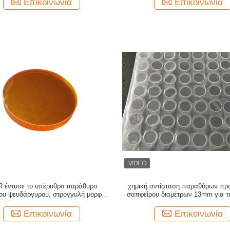
Επικοινωνία
Επικοινωνία
R έντυσε το υπέρυθρο παράθυρο
χημική αντίσταση παραθύρων πρ
ίου ψευδάργυρου, στρογγυλή μορφή,
σαπφείρου διαμέτρων 13mm για τ
ή διασπορά, για τη θερμική λήψη
ν, FLIR, και τα ιατρικά συστήματα
Επικοινωνία
Επικοινωνία