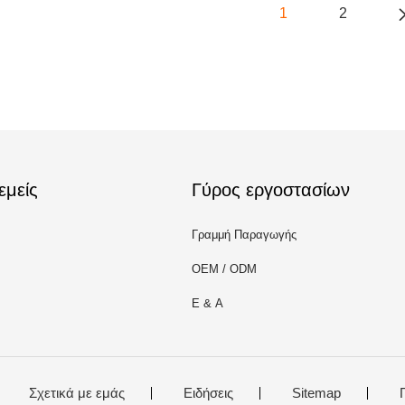
1
2
εμείς
Γύρος εργοστασίων
Γραμμή Παραγωγής
OEM / ODM
Ε & Α
Σχετικά με εμάς
Ειδήσεις
Sitemap