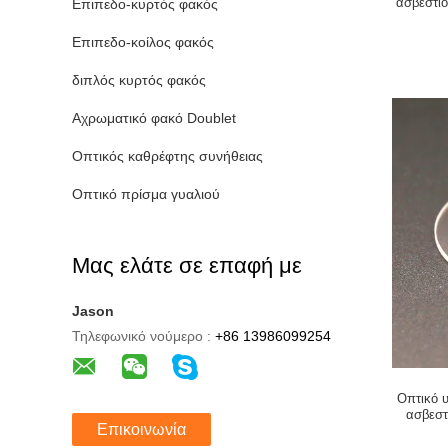
ασβεστί
Επιπεδο-κυρτός φακός
Επιπεδο-κοίλος φακός
διπλός κυρτός φακός
Αχρωματικό φακό Doublet
Οπτικός καθρέφτης συνήθειας
Οπτικό πρίσμα γυαλιού
Μας ελάτε σε επαφή με
Jason
Τηλεφωνικό νούμερο :
+86 13986099254
Οπτικό 
ασβεστ
Επικοινωνία