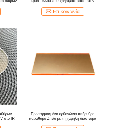
παραθύρων
κρυστάλλου που χρησιμοποιείται στον
υπέρυθρο ανιχνευτή φλογών
Επικοινωνία
αθύρων
Προσαρμοσμένο ορθογώνιο υπέρυθρο
V στο IR
παράθυρο ZnSe με τη χαμηλή διασπορά