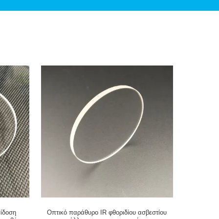
πίδοση
Οπτικό παράθυρο IR φθοριδίου ασβεστίου