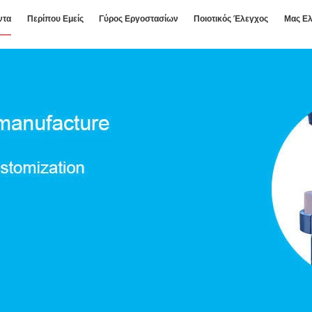
ντα
Περίπου Εμείς
Γύρος Εργοστασίων
Ποιοτικός Έλεγχος
Μας Ελ