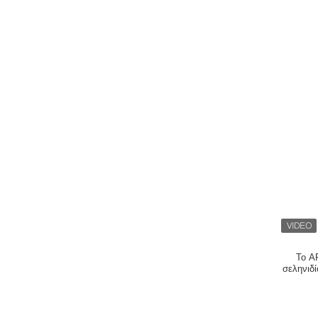
Το A
σεληνιδ
χαμηλ
εικόνω