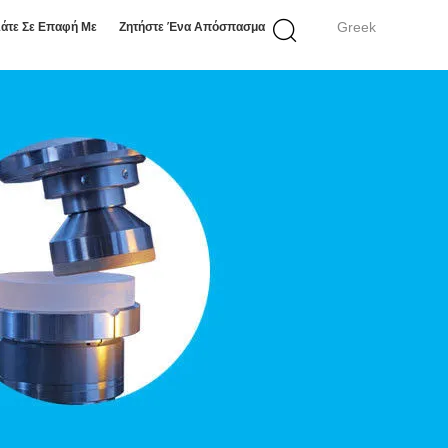
Greek
άτε Σε Επαφή Με
Ζητήστε Ένα Απόσπασμα