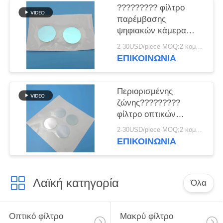
PRIVACY
????????? φίλτρο
POLICY
παρέμβασης
ψηφιακών κάμερα
750nm
2-30USD/piece MOQ:2 κομμάτια
ΕΠΙΚΟΙΝΩΝΊΑ
Περιορισμένης
ζώνης?????????
φίλτρο οπτικών
συστημάτων 520nm
2-30USD/piece MOQ:2 κομμάτια
ΕΠΙΚΟΙΝΩΝΊΑ
Λαϊκή κατηγορία
Όλα
Οπτικό φίλτρο
Μακρύ φίλτρο