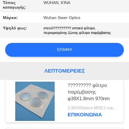
ΈΛΕΓΧΟΣ
Τόπος
WUHAN, ΚΊΝΑ
καταγωγής:
Μάρκα:
Wuhan Siwer Optics
ΜΑΣ
ΕΛΆΤΕ
Υψηλό φως:
,
στενό????????? οπτικό φίλτρο
περιορισμένης ζώνης φίλτρο παρέμβασης
ΣΕ
ΕΠΑΦΉ
ΕΠΑΦΉ!
ΜΕ
ΛΕΠΤΟΜΈΡΕΙΕΣ
ΖΗΤΉΣΤΕ
ΈΝΑ
????????? φίλτρο
παρέμβασης
ΑΠΌΣΠΑΣΜΑ
φ39X1.8mm 970nm
2-30USD/piece MOQ:2 κομμάτια
SITEMAP
ΕΠΙΚΟΙΝΩΝΊΑ