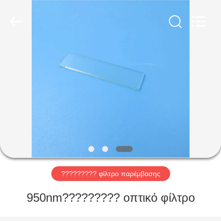
Wuhan
Siwer
Optics
Co.,Ltd.
All
Rights
Reserved.
ΣΠΊΤΙ
ΠΡΟΪΌΝΤΑ
ΠΕΡΊΠΟΥ
ΕΜΕΊΣ
ΓΎΡΟΣ
ΕΡΓΟΣΤΑΣΊΩΝ
????????? φίλτρο παρέμβασης
950nm????????? οπτικό φίλτρο
ΠΟΙΟΤΙΚΌΣ