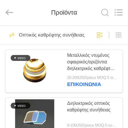
Wuhan
Siwer
Optics
Προϊόντα
Co.,Ltd.
All
Rights
Reserved.
ΣΠΊΤΙ
11
Οπτικός καθρέφτης συνήθειας
Οπτικό φίλτρο
ΠΡΟΪΌΝΤΑ
παρέμβασης
Μεταλλικός ντυμένος
σφαιρικός/οριζόντια
ΠΕΡΊΠΟΥ
διηλεκτρικός καθρέφτης
ΕΜΕΊΣ
καθρεφτών συνήθειας
20-200USD/piece MOQ:5 τεμάχια
οπτικός
ΕΠΙΚΟΙΝΩΝΊΑ
12
ΓΎΡΟΣ
Μακρύ φίλτρο
ΕΡΓΟΣΤΑΣΊΩΝ
Διηλεκτρικός οπτικός
καθρέφτης συνήθειας
περασμάτων
ΠΟΙΟΤΙΚΌΣ
9-100USD/piece MOQ:5 κομμάτια