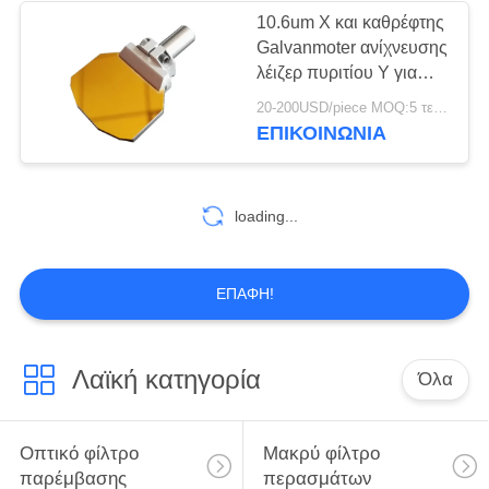
10.6um Χ και καθρέφτης
Galvanmoter ανίχνευσης
16
λέιζερ πυριτίου Υ για
Micromaching
20-200USD/piece MOQ:5 τεμάχια
Υπέρυθρο πρίσμα
ΕΠΙΚΟΙΝΩΝΊΑ
loading...
18
ΕΠΑΦΉ!
Επιπεδο-κυρτός
φακός
Λαϊκή κατηγορία
Όλα
Οπτικό φίλτρο
Μακρύ φίλτρο
παρέμβασης
περασμάτων