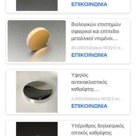
ΈΛΕΓΧΟΣ
ΕΠΙΚΟΙΝΩΝΊΑ
ΜΑΣ
Βιολογικών επιστημών
37
ΕΛΆΤΕ
σφαιρικοί και επίπεδοι
????????? φίλτρο
μεταλλικοί ντυμένοι
ΣΕ
καθρέφτες καθρεφτών
παρέμβασης
20-200USD/piece MOQ:5 τεμάχια
ΕΠΑΦΉ
συνήθειας οπτικοί
ΕΠΙΚΟΙΝΩΝΊΑ
ΜΕ
Υψηλός
ΖΗΤΉΣΤΕ
αντανακλαστικός
ΈΝΑ
καθρέφτης
10
επιστρώματος αργιλίου
ΑΠΌΣΠΑΣΜΑ
2-200USD/piece MOQ:5 κομμάτια
Κοντό φίλτρο
τμημάτων ακρίβειας
ΕΠΙΚΟΙΝΩΝΊΑ
οπτικός
περασμάτων
SITEMAP
Υπέρυθρος διηλεκτρικός
οπτικός καθρέφτης