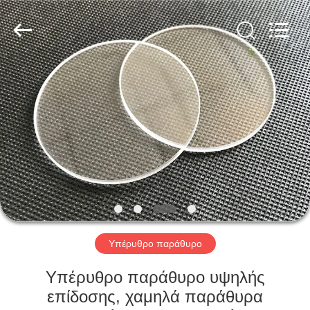
Wuhan
Siwer
Optics
Co.,Ltd.
All
Rights
Reserved.
ΣΠΊΤΙ
ΠΡΟΪΌΝΤΑ
ΠΕΡΊΠΟΥ
ΕΜΕΊΣ
ΓΎΡΟΣ
ΕΡΓΟΣΤΑΣΊΩΝ
Υπέρυθρο παράθυρο
Υπέρυθρο παράθυρο υψηλής
ΠΟΙΟΤΙΚΌΣ
επίδοσης, χαμηλά παράθυρα