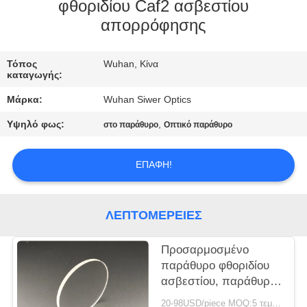
ΈΛΕΓΧΟΣ
φθοριδίου Caf2 ασβεστίου
απορρόφησης
ΜΑΣ
Τόπος
Wuhan, Κίνα
ΕΛΆΤΕ
καταγωγής:
ΣΕ
Μάρκα:
Wuhan Siwer Optics
ΕΠΑΦΉ
Υψηλό φως:
,
στο παράθυρο
Οπτικό παράθυρο
ΜΕ
ΕΠΑΦΉ!
ΖΗΤΉΣΤΕ
ΈΝΑ
ΛΕΠΤΟΜΈΡΕΙΕΣ
ΑΠΌΣΠΑΣΜΑ
Προσαρμοσμένο
παράθυρο φθοριδίου
SITEMAP
ασβεστίου, παράθυρα
CaF2 για το υπέρυθρο
20-98USD/piece MOQ:5 τεμάχια