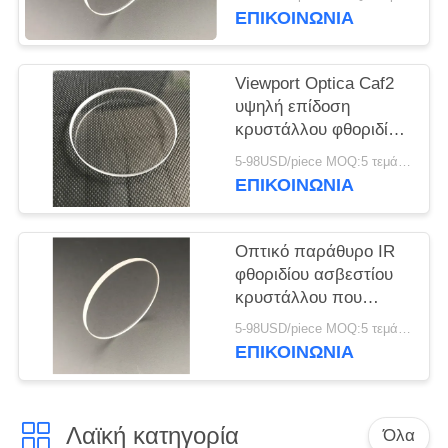
PRIVACY
σύστημα
ΕΠΙΚΟΙΝΩΝΊΑ
POLICY
Viewport Optica Caf2
υψηλή επίδοση
κρυστάλλου φθοριδίου
ασβεστίου παραθύρων
5-98USD/piece MOQ:5 τεμάχια
ΕΠΙΚΟΙΝΩΝΊΑ
Οπτικό παράθυρο IR
φθοριδίου ασβεστίου
κρυστάλλου που
χρησιμοποιείται στον
5-98USD/piece MOQ:5 τεμάχια
υπέρυθρο ανιχνευτή
ΕΠΙΚΟΙΝΩΝΊΑ
φλογών
Λαϊκή κατηγορία
Όλα