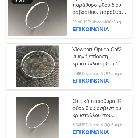
PRIVACY
παράθυρο φθοριδίου
POLICY
ασβεστίου, παράθυρα
CaF2 για το υπέρυθρο
20-98USD/piece MOQ:5 τεμάχια
σύστημα
ΕΠΙΚΟΙΝΩΝΊΑ
Viewport Optica Caf2
υψηλή επίδοση
κρυστάλλου φθοριδίου
ασβεστίου παραθύρων
5-98USD/piece MOQ:5 τεμάχια
ΕΠΙΚΟΙΝΩΝΊΑ
Οπτικό παράθυρο IR
φθοριδίου ασβεστίου
κρυστάλλου που
χρησιμοποιείται στον
5-98USD/piece MOQ:5 τεμάχια
υπέρυθρο ανιχνευτή
ΕΠΙΚΟΙΝΩΝΊΑ
φλογών