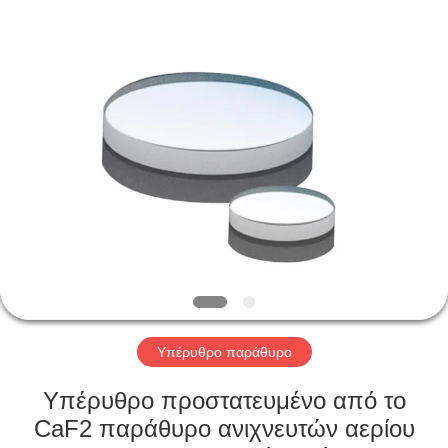
Wuhan
Siwer
Optics
Co.,Ltd.
All
Rights
Reserved.
ΣΠΊΤΙ
ΠΡΟΪΌΝΤΑ
ΠΕΡΊΠΟΥ
ΕΜΕΊΣ
ΓΎΡΟΣ
ΕΡΓΟΣΤΑΣΊΩΝ
Υπέρυθρο παράθυρο
Υπέρυθρο προστατευμένο από το
ΠΟΙΟΤΙΚΌΣ
CaF2 παράθυρο ανιχνευτών αερίου