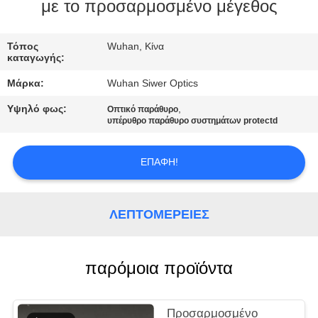
ΈΛΕΓΧΟΣ
με το προσαρμοσμένο μέγεθος
ΜΑΣ
Τόπος
Wuhan, Κίνα
καταγωγής:
ΕΛΆΤΕ
Μάρκα:
Wuhan Siwer Optics
ΣΕ
Υψηλό φως:
,
Οπτικό παράθυρο
ΕΠΑΦΉ
υπέρυθρο παράθυρο συστημάτων protectd
ΜΕ
ΕΠΑΦΉ!
ΖΗΤΉΣΤΕ
ΈΝΑ
ΛΕΠΤΟΜΈΡΕΙΕΣ
ΑΠΌΣΠΑΣΜΑ
παρόμοια προϊόντα
SITEMAP
Προσαρμοσμένο