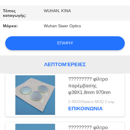
ΈΛΕΓΧΟΣ
Τόπος
WUHAN, ΚΊΝΑ
καταγωγής:
ΜΑΣ
Μάρκα:
Wuhan Siwer Optics
ΕΛΆΤΕ
ΣΕ
ΕΠΑΦΉ!
ΕΠΑΦΉ
ΜΕ
ΛΕΠΤΟΜΈΡΕΙΕΣ
ΖΗΤΉΣΤΕ
????????? φίλτρο
ΈΝΑ
παρέμβασης
φ39X1.8mm 970nm
ΑΠΌΣΠΑΣΜΑ
2-30USD/piece MOQ:2 κομμάτια
ΕΠΙΚΟΙΝΩΝΙΑ
????????? φίλτρο