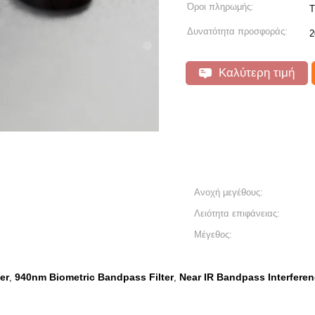
Όροι πληρωμής:
T
Δυνατότητα προσφοράς:
2
Καλύτερη τιμή
Ανοχή μεγέθους:
Λειότητα επιφάνειας:
Μέγεθος:
er
940nm Biometric Bandpass Filter
Near IR Bandpass Interferenc
,
,