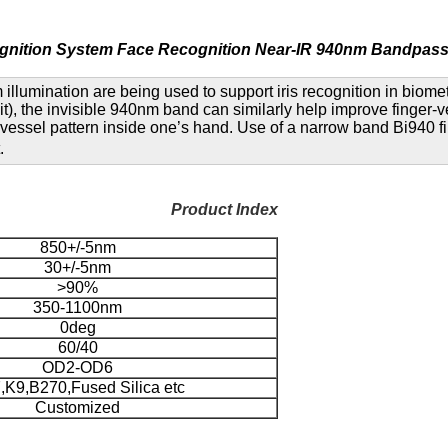
ognition System Face Recognition Near-IR 940nm Bandpass 
illumination are being used to support iris recognition in bio
t), the invisible 940nm band can similarly help improve finger-ve
od vessel pattern inside one’s hand. Use of a narrow band Bi940 fi
.
Product Index
850+/-5nm
30+/-5nm
>90%
350-1100nm
0deg
60/40
OD2-OD6
,K9,B270,Fused Silica etc
Customized