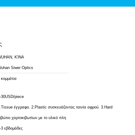
ς
UHAN, ΚΊΝΑ
uhan Siwer Optics
 κομμάτια
-30USD/piece
.Tissue έγγραφο. 2.Plastic συσκευάζοντας ταινία αφρού. 3.Hard
ιβώτιο χαρτοκιβωτίων με το υλικό πλη
-3 εβδομάδες