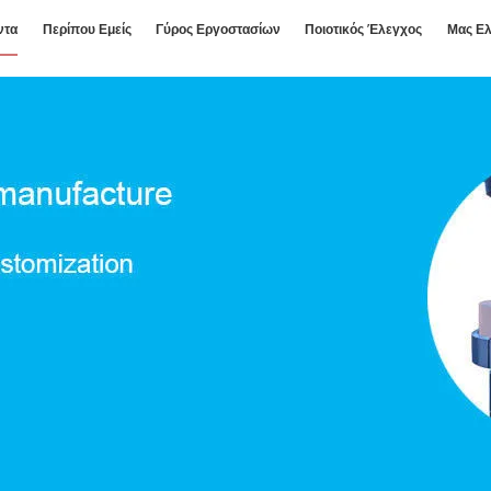
ντα
Περίπου Εμείς
Γύρος Εργοστασίων
Ποιοτικός Έλεγχος
Μας Ελ