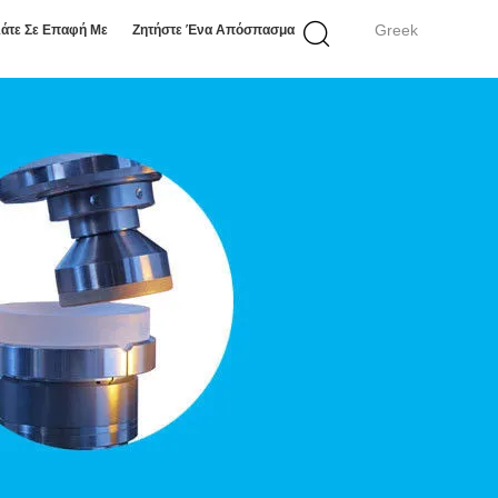
Greek
άτε Σε Επαφή Με
Ζητήστε Ένα Απόσπασμα