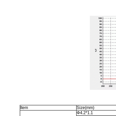
Item
Size(mm)
Φ4.2*1.1