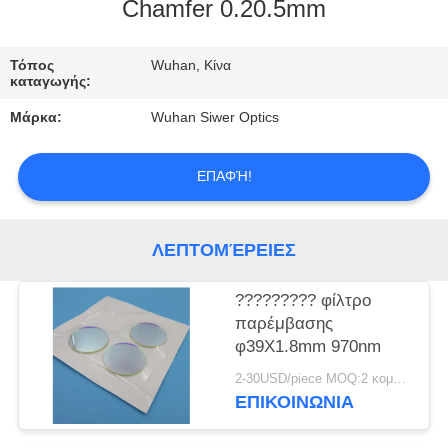
ΈΛΕΓΧΟΣ
Chamfer 0.20.5mm
ΜΑΣ
Τόπος
Wuhan, Κίνα
καταγωγής:
ΕΛΆΤΕ
Μάρκα:
Wuhan Siwer Optics
ΣΕ
ΕΠΑΦΉ
ΕΠΑΦΉ!
ΜΕ
ΛΕΠΤΟΜΈΡΕΙΕΣ
ΖΗΤΉΣΤΕ
ΈΝΑ
????????? φίλτρο
παρέμβασης
ΑΠΌΣΠΑΣΜΑ
φ39X1.8mm 970nm
2-30USD/piece MOQ:2 κομμάτια
ΕΠΙΚΟΙΝΩΝΙΑ