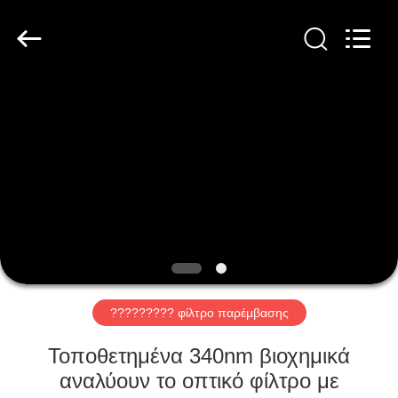
παρέμβασης
προμηθευτής.
Copyright
©
2019
-
2021
interference-
ΣΠΊΤΙ
filter.com.
All
Rights
Reserved.
ΠΡΟΪΌΝΤΑ
ΠΕΡΊΠΟΥ
ΕΜΕΊΣ
ΓΎΡΟΣ
ΕΡΓΟΣΤΑΣΊΩΝ
????????? φίλτρο παρέμβασης
Τοποθετημένα 340nm βιοχημικά
ΠΟΙΟΤΙΚΌΣ
αναλύουν το οπτικό φίλτρο με