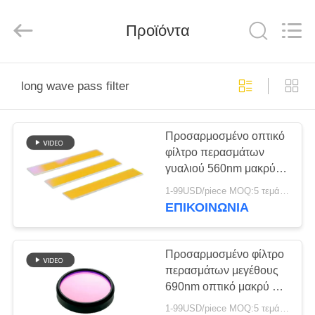
Wuhan
Siwer
Optics
Προϊόντα
Co.,Ltd.
All
Rights
Reserved.
ΣΠΊΤΙ
long wave pass filter
ΠΡΟΪΌΝΤΑ
Προσαρμοσμένο οπτικό
φίλτρο περασμάτων
ΠΕΡΊΠΟΥ
γυαλιού 560nm μακρύ
ΕΜΕΊΣ
με την ευρεία κομμένη
1-99USD/piece MOQ:5 τεμάχια
ζώνη
ΕΠΙΚΟΙΝΩΝΊΑ
ΓΎΡΟΣ
ΕΡΓΟΣΤΑΣΊΩΝ
Προσαρμοσμένο φίλτρο
περασμάτων μεγέθους
690nm οπτικό μακρύ για
ΠΟΙΟΤΙΚΌΣ
την εφαρμογή συσκευών
1-99USD/piece MOQ:5 τεμάχια