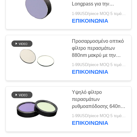
PRIVACY
Longpass για την
POLICY
αναγνώριση δακτυλικών
1-99USD/piece MOQ:5 τεμάχια
αποτυπωμάτων
ΕΠΙΚΟΙΝΩΝΊΑ
Προσαρμοσμένο οπτικό
φίλτρο περασμάτων
880nm μακρύ με την
υψηλή μετάδοση
1-99USD/piece MOQ:5 τεμάχια
ΕΠΙΚΟΙΝΩΝΊΑ
Υψηλό φίλτρο
περασμάτων
ρυθμοαπόδοσης 640nm
μακρύ/πολύ φίλτρο
1-99USD/piece MOQ:5 τεμάχια
περασμάτων κυμάτων
ΕΠΙΚΟΙΝΩΝΊΑ
για την κόκκινη
αφαίρεση μεταξιού