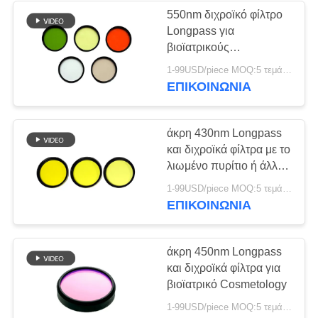
αίματος
550nm διχροϊκό φίλτρο
Longpass για
βιοϊατρικούς
Cosmetology/τον
1-99USD/piece MOQ:5 τεμάχια
προσδιορισμό
ΕΠΙΚΟΙΝΩΝΊΑ
δακτυλικών
αποτυπωμάτων
άκρη 430nm Longpass
και διχροϊκά φίλτρα με το
λιωμένο πυρίτιο ή άλλο
οπτικό υλικό γυαλιού
1-99USD/piece MOQ:5 τεμάχια
ΕΠΙΚΟΙΝΩΝΊΑ
άκρη 450nm Longpass
και διχροϊκά φίλτρα για
βιοϊατρικό Cosmetology
1-99USD/piece MOQ:5 τεμάχια