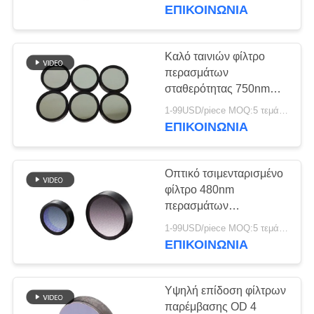
ΈΛΕΓΧΟΣ
ομορφιάς
ΕΠΙΚΟΙΝΩΝΊΑ
ΜΑΣ
Καλό ταινιών φίλτρο
ΕΛΆΤΕ
περασμάτων
σταθερότητας 750nm
ΣΕ
μακρύ, οπτικό φίλτρο
1-99USD/piece MOQ:5 τεμάχια
ΕΠΑΦΉ
παρέμβασης
ΕΠΙΚΟΙΝΩΝΊΑ
ΜΕ
Οπτικό τσιμενταρισμένο
ΖΗΤΉΣΤΕ
φίλτρο 480nm
ΈΝΑ
περασμάτων
συνελεύσεων μακρύ με
ΑΠΌΣΠΑΣΜΑ
1-99USD/piece MOQ:5 τεμάχια
την υψηλή
ΕΠΙΚΟΙΝΩΝΊΑ
ρυθμοαπόδοση
SITEMAP
Υψηλή επίδοση φίλτρων
παρέμβασης OD 4