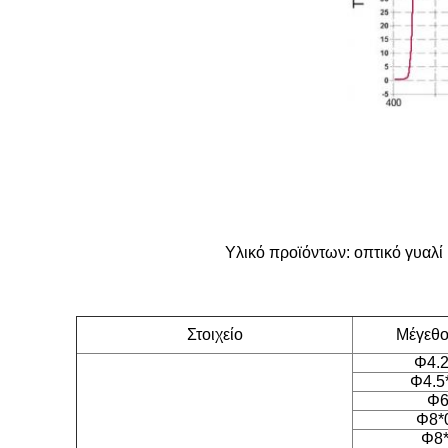
Υλικό προϊόντων: οπτικό γυαλί
Στοιχείο
Μέγεθος
Φ4.2
Φ4.5
Φ6
Φ8*
Φ8*