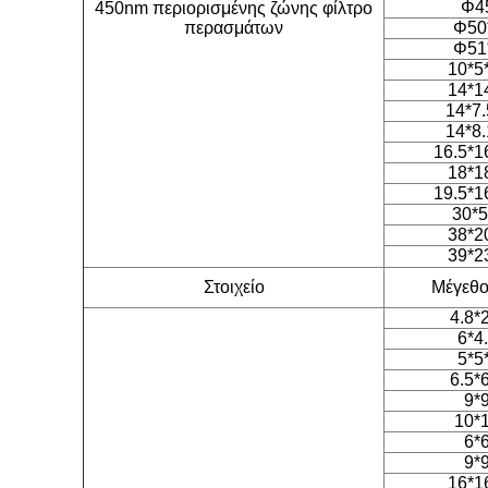
Φ4
450nm περιορισμένης ζώνης φίλτρο
περασμάτων
Φ50
Φ51
10*5
14*1
14*7.
14*8.
16.5*1
18*1
19.5*1
30*5
38*2
39*2
Στοιχείο
Μέγεθος
4.8*
6*4
5*5
6.5*
9*
10*
6*
9*
16*1