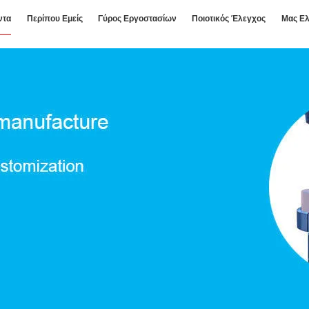
ντα
Περίπου Εμείς
Γύρος Εργοστασίων
Ποιοτικός Έλεγχος
Μας Ελ