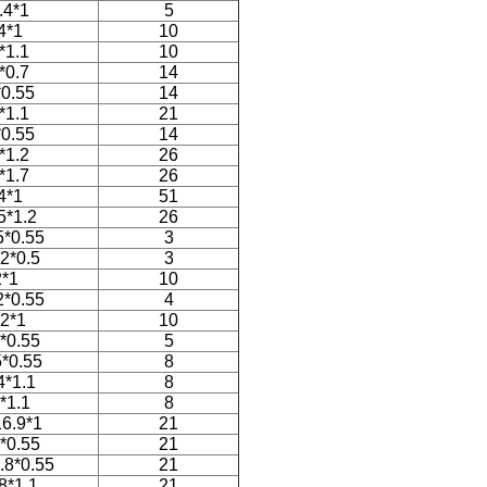
.4*1
5
4*1
10
*1.1
10
*0.7
14
0.55
14
*1.1
21
0.55
14
*1.2
26
*1.7
26
4*1
51
5*1.2
26
5*0.55
3
.2*0.5
3
2*1
10
2*0.55
4
*2*1
10
*0.55
5
5*0.55
8
4*1.1
8
*1.1
8
16.9*1
21
*0.55
21
.8*0.55
21
8*1.1
21