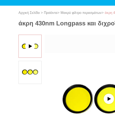
Αρχική Σελίδα
>
Προϊόντα
>
Μακρύ φίλτρο περασμάτων
>
άκρη 4
άκρη 430nm Longpass και διχροϊ