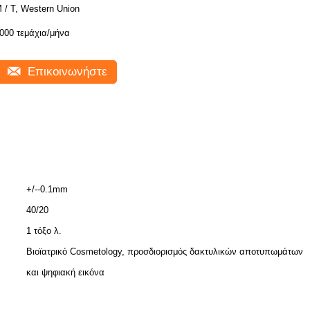
 / Τ, Western Union
000 τεμάχια/μήνα
Επικοινωνήστε
+/--0.1mm
40/20
1 τόξο λ.
Βιοϊατρικό Cosmetology, προσδιορισμός δακτυλικών αποτυπωμάτων
και ψηφιακή εικόνα