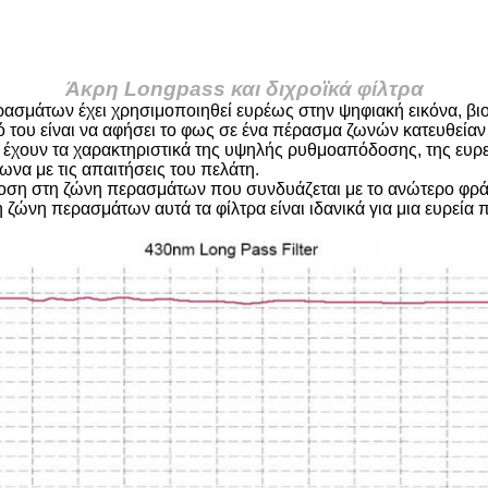
Άκρη Longpass και διχροϊκά φίλτρα
ερασμάτων έχει χρησιμοποιηθεί ευρέως στην ψηφιακή εικόνα, βι
 του είναι να αφήσει το φως σε ένα πέρασμα ζωνών κατευθείαν 
χουν τα χαρακτηριστικά της υψηλής ρυθμοαπόδοσης, της ευρε
να με τις απαιτήσεις του πελάτη.
δοση στη ζώνη περασμάτων που συνδυάζεται με το ανώτερο φρά
ώνη περασμάτων αυτά τα φίλτρα είναι ιδανικά για μια ευρεία 