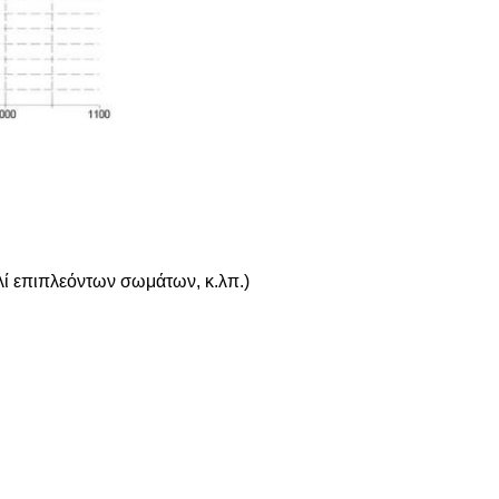
λί επιπλεόντων σωμάτων, κ.λπ.)