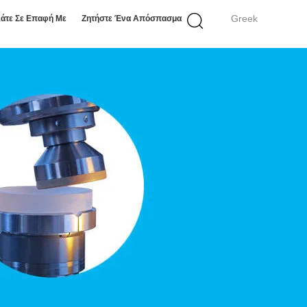
Greek
άτε Σε Επαφή Με
Ζητήστε Ένα Απόσπασμα