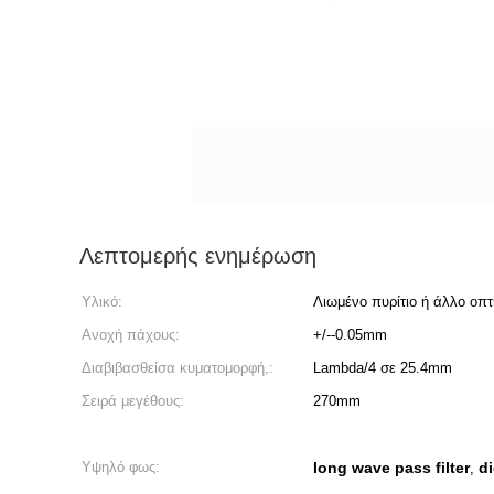
Λεπτομερής ενημέρωση
Υλικό:
Λιωμένο πυρίτιο ή άλλο οπτ
Ανοχή πάχους:
+/--0.05mm
Διαβιβασθείσα κυματομορφή,:
Lambda/4 σε 25.4mm
Σειρά μεγέθους:
270mm
Υψηλό φως:
long wave pass filter
di
,