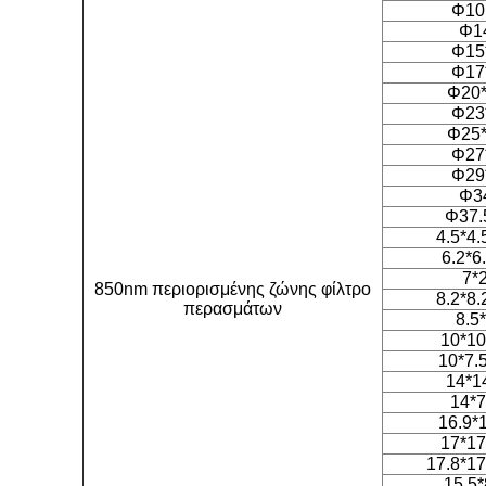
Φ10
Φ1
Φ15
Φ17
Φ20*
Φ23
Φ25*
Φ27
Φ29
Φ3
Φ37.
4.5*4.
6.2*6
7*
850nm περιορισμένης ζώνης φίλτρο
8.2*8.
περασμάτων
8.5
10*10
10*7.
14*1
14*7
16.9*
17*17
17.8*17
15.5*