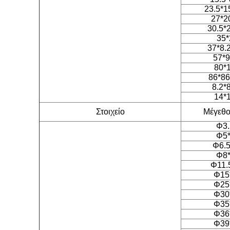
23.5*1
27*2
30.5*
35*
37*8.
57*9
80*
86*86
8.2*
14*
Στοιχείο
Μέγεθος
Φ3.
Φ5*
Φ6.5
Φ8*
Φ11.
Φ15
Φ25
Φ30
Φ35
Φ36
Φ39