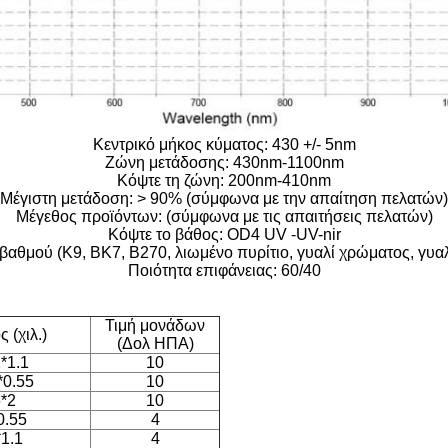
Κεντρικό μήκος κύματος: 430 +/- 5nm
Ζώνη μετάδοσης: 430nm-1100nm
Κόψτε τη ζώνη: 200nm-410nm
Μέγιστη μετάδοση: > 90% (σύμφωνα με την απαίτηση πελατών)
Μέγεθος προϊόντων: (σύμφωνα με τις απαιτήσεις πελατών)
Κόψτε το βάθος: OD4 UV -UV-nir
 βαθμού (K9, BK7, B270, λιωμένο πυρίτιο, γυαλί χρώματος, γυα
Ποιότητα επιφάνειας: 60/40
Τιμή μονάδων
 (χιλ.)
(Δολ ΗΠΑ)
*1.1
10
*0.55
10
*2
10
0.55
4
1.1
4