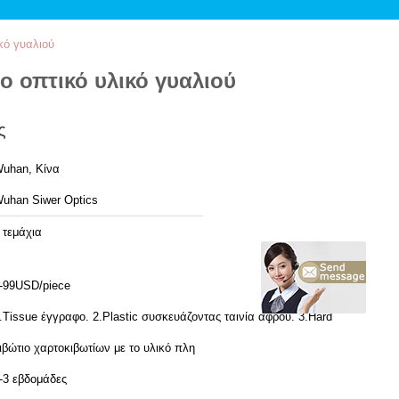
κό γυαλιού
ο οπτικό υλικό γυαλιού
ς
uhan, Κίνα
uhan Siwer Optics
 τεμάχια
-99USD/piece
.Tissue έγγραφο. 2.Plastic συσκευάζοντας ταινία αφρού. 3.Hard
ιβώτιο χαρτοκιβωτίων με το υλικό πλη
-3 εβδομάδες