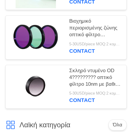
PRIVACY
CONTACT
POLICY
Βιοχημικό
περιορισμένης ζώνης
οπτικό φίλτρο
παρέμβασης με
5-30USD/piece MOQ:2 κομμάτια
Chamfer 0.20.5mm
CONTACT
Σκληρό ντυμένο OD
4????????? οπτικό
φίλτρο 10nm με βαθιά
να εμποδίσει
5-30USD/piece MOQ:2 κομμάτια
CONTACT
Λαϊκή κατηγορία
Όλα