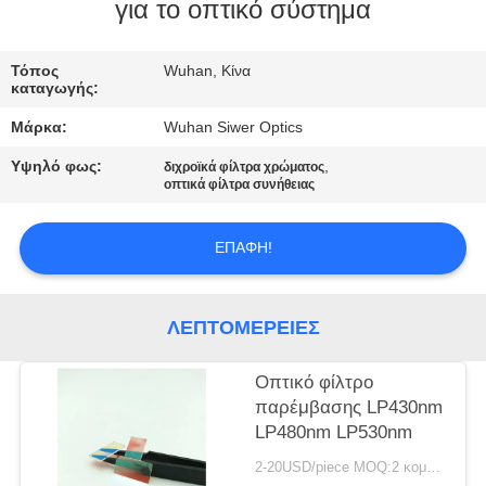
ΈΛΕΓΧΟΣ
για το οπτικό σύστημα
ΜΑΣ
Τόπος
Wuhan, Κίνα
καταγωγής:
ΕΛΆΤΕ
Μάρκα:
Wuhan Siwer Optics
ΣΕ
Υψηλό φως:
,
διχροϊκά φίλτρα χρώματος
ΕΠΑΦΉ
οπτικά φίλτρα συνήθειας
ΜΕ
ΕΠΑΦΉ!
ΖΗΤΉΣΤΕ
ΈΝΑ
ΛΕΠΤΟΜΈΡΕΙΕΣ
ΑΠΌΣΠΑΣΜΑ
Οπτικό φίλτρο
παρέμβασης LP430nm
SITEMAP
LP480nm LP530nm
2-20USD/piece MOQ:2 κομμάτια