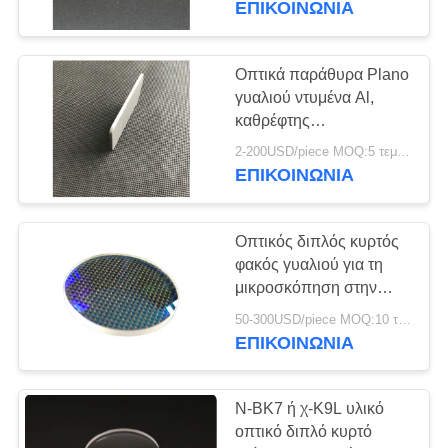
ΕΠΙΚΟΙΝΩΝΊΑ
Οπτικά παράθυρα Plano
γυαλιού ντυμένα Al,
καθρέφτης
επιστρώματος αργιλίου
2-200USD/piece MOQ:5 τεμάχια
ΕΠΙΚΟΙΝΩΝΊΑ
Οπτικός διπλός κυρτός
φακός γυαλιού για τη
μικροσκόπηση στην
επεξεργασία λέιζερ
50-300USD/piece MOQ:10 τεμάχια
ΕΠΙΚΟΙΝΩΝΊΑ
Ν-BK7 ή χ-K9L υλικό
οπτικό διπλό κυρτό