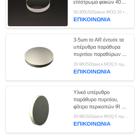
επίστρωμα φακών 400-
700nm AR
50-300USD/piece MOQ:10 τεμάχια
ΕΠΙΚΟΙΝΩΝΊΑ
3-5um το AR έντυσε τα
υπέρυθρα παράθυρα
πυριτίου παραθύρων με
τη χαμηλότερη
20-98USD/piece MOQ:5 τεμάχια
πυκνότητα
ΕΠΙΚΟΙΝΩΝΊΑ
Υλικό υπέρυθρο
παράθυρο πυριτίου,
φίλτρο περικοπών IR με
χαμηλότερο διαθλαστικό
20-98USD/piece MOQ:5 τεμάχια
ΕΠΙΚΟΙΝΩΝΊΑ