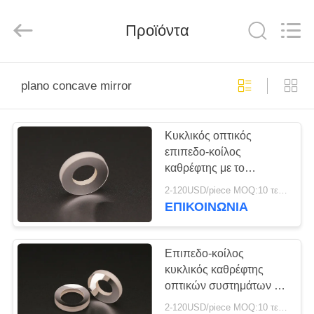
Wuhan
Siwer
Optics
Προϊόντα
Co.,Ltd.
All
Rights
Reserved.
ΣΠΊΤΙ
plano concave mirror
ΠΡΟΪΌΝΤΑ
Κυκλικός οπτικός
επιπεδο-κοίλος
ΠΕΡΊΠΟΥ
καθρέφτης με το
ΕΜΕΊΣ
ασημένιο επίστρωμα,
2-120USD/piece MOQ:10 τεμάχια
σειρά διαμέτρων
ΕΠΙΚΟΙΝΩΝΊΑ
4300mm
ΓΎΡΟΣ
ΕΡΓΟΣΤΑΣΊΩΝ
Επιπεδο-κοίλος
κυκλικός καθρέφτης
οπτικών συστημάτων με
ΠΟΙΟΤΙΚΌΣ
το ασημένιο επίστρωμα
2-120USD/piece MOQ:10 τεμάχια