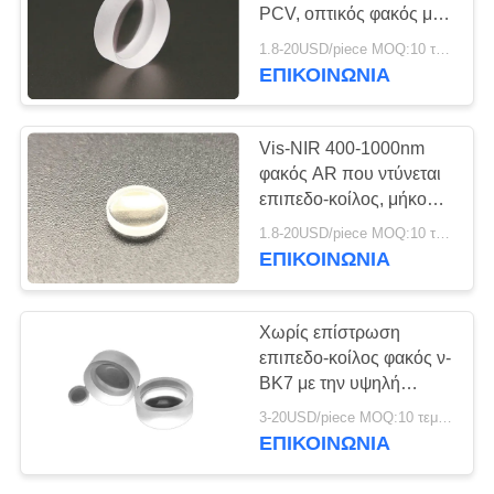
PRIVACY
PCV, οπτικός φακός με
POLICY
τα αρνητικά εστιακά
1.8-20USD/piece MOQ:10 τεμάχια
μήκη
ΕΠΙΚΟΙΝΩΝΊΑ
Vis-NIR 400-1000nm
φακός AR που ντύνεται
επιπεδο-κοίλος, μήκος
κύματος σχεδίου 546nm
1.8-20USD/piece MOQ:10 τεμάχια
ΕΠΙΚΟΙΝΩΝΊΑ
Χωρίς επίστρωση
επιπεδο-κοίλος φακός ν-
BK7 με την υψηλή
ομοιογένεια και τη
3-20USD/piece MOQ:10 τεμάχια
χαμηλή φυσαλίδα
ΕΠΙΚΟΙΝΩΝΊΑ