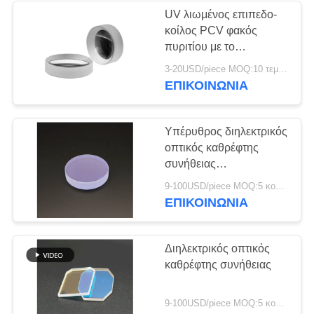
UV λιωμένος επιπεδο-
κοίλος PCV φακός
πυριτίου με το
προσαρμοσμένο
3-20USD/piece MOQ:10 τεμάχια
επίστρωμα
ΕΠΙΚΟΙΝΩΝΊΑ
Υπέρυθρος διηλεκτρικός
οπτικός καθρέφτης
συνήθειας
επιστρώματος για το
9-100USD/piece MOQ:5 κομμάτια
σύστημα ανάλυσης της
ΕΠΙΚΟΙΝΩΝΊΑ
διαφυγής αμμωνίας
λέιζερ
Διηλεκτρικός οπτικός
καθρέφτης συνήθειας
9-100USD/piece MOQ:5 κομμάτια