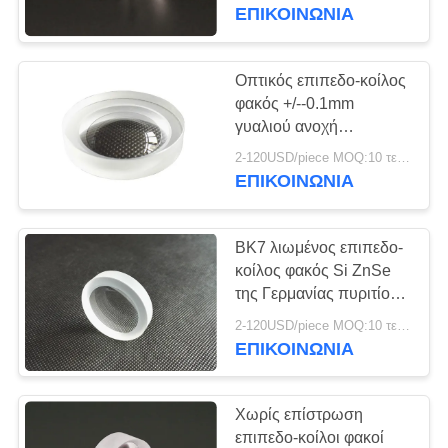
ΈΛΕΓΧΟΣ
ΕΠΙΚΟΙΝΩΝΊΑ
ΜΑΣ
Οπτικός επιπεδο-κοίλος
ΕΛΆΤΕ
φακός +/--0.1mm
γυαλιού ανοχή
ΣΕ
διάστασης
2-120USD/piece MOQ:10 τεμάχια
ΕΠΑΦΉ
ΕΠΙΚΟΙΝΩΝΊΑ
ΜΕ
BK7 λιωμένος επιπεδο-
ΖΗΤΉΣΤΕ
κοίλος φακός Si ZnSe
ΈΝΑ
της Γερμανίας πυριτίου
για το οπτικό σύστημα
ΑΠΌΣΠΑΣΜΑ
2-120USD/piece MOQ:10 τεμάχια
ΕΠΙΚΟΙΝΩΝΊΑ
SITEMAP
Χωρίς επίστρωση
επιπεδο-κοίλοι φακοί