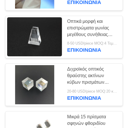
ΕΠΙΚΟΙΝΩΝΊΑ
Οπτικά μορφή και
επιστρώματα γωνίας
μεγέθους συνήθειας
πρισμάτων γυαλιού
8-50 USD/piece MOQ:4 Τεμάχια
εκτροπής υλικά
ΕΠΙΚΟΙΝΩΝΊΑ
Διχροϊκός οπτικός
θραύστης ακτίνων
κύβων πρισμάτων
γυαλιού υψηλής
20-80 USD/piece MOQ:20 κομμάτια
ακρίβειας
ΕΠΙΚΟΙΝΩΝΊΑ
Μικρά 15 πρίσματα
σφηνών φθοριδίου