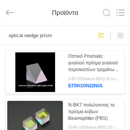
Wuhan
Siwer
Optics
Προϊόντα
Co.,Ltd.
All
Rights
Reserved.
ΣΠΊΤΙ
optical wedge prism
ΠΡΟΪΌΝΤΑ
Οπτικό Prismatic
γυαλιού πρίσμα γυαλιού
ΠΕΡΊΠΟΥ
περισκοπίων τμημάτων
ΕΜΕΊΣ
Bk7 συνήθειας οπτικό
2-80 USD/piece MOQ:20 κομμάτια
ΕΠΙΚΟΙΝΩΝΊΑ
ΓΎΡΟΣ
ΕΡΓΟΣΤΑΣΊΩΝ
Ν-BK7 πολώνοντας το
πρίσμα κύβων
Beamsplitter (PBS)
ΠΟΙΟΤΙΚΌΣ
20-80 USD/piece MOQ:20 τεμάχια