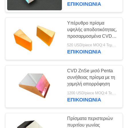
ΈΛΕΓΧΟΣ
ΕΠΙΚΟΙΝΩΝΊΑ
ΜΑΣ
Υπέρυθρο πρίσμα
ΕΛΆΤΕ
υψηλής αποδοτικότητας,
προσαρμοσμένα CVD
ΣΕ
ZnSe Anamorphic
520 USD/piece MOQ:4 Τεμάχια
ΕΠΑΦΉ
πρίσματα
ΕΠΙΚΟΙΝΩΝΊΑ
ΜΕ
CVD ZnSe μισό Penta
ΖΗΤΉΣΤΕ
συνήθειας πρίσμα με τη
ΈΝΑ
χαμηλή απορρόφηση
ΑΠΌΣΠΑΣΜΑ
1200 USD/piece MOQ:4 Τεμάχια
ΕΠΙΚΟΙΝΩΝΊΑ
SITEMAP
Πρίσματα περιστεριών
πυριτίου γωνίας