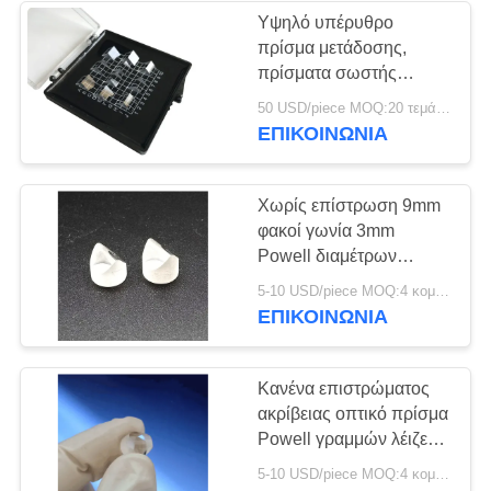
Υψηλό υπέρυθρο
πρίσμα μετάδοσης,
πρίσματα σωστής
γωνίας φθοριδίου
50 USD/piece MOQ:20 τεμάχια
ασβεστίου 4mm
ΕΠΙΚΟΙΝΩΝΊΑ
Χωρίς επίστρωση 9mm
φακοί γωνία 3mm
Powell διαμέτρων
οπτικοί ανεμιστήρων 45
5-10 USD/piece MOQ:4 κομμάτια
βαθμού εισαγμένη
ΕΠΙΚΟΙΝΩΝΊΑ
ακτίνα
Κανένα επιστρώματος
ακρίβειας οπτικό πρίσμα
Powell γραμμών λέιζερ
τμημάτων οπτικό
5-10 USD/piece MOQ:4 κομμάτια