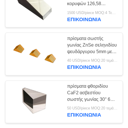
PRIVACY
κορυφών 126,58
POLICY
βαθμών με το μήκος 124
1500 USD/piece MOQ:4 Τεμάχια
χιλ.
ΕΠΙΚΟΙΝΩΝΊΑ
πρίσματα σωστής
γωνίας ZnSe σεληνιδίου
ψευδάργυρου 5mm με
την υψηλή ακρίβεια
40 USD/piece MOQ:20 τεμάχια
επιφάνειας
ΕΠΙΚΟΙΝΩΝΊΑ
πρίσματα φθοριδίου
CaF2 ασβεστίου
σωστής γωνίας 30° 60°
90° για ιατρικό και το
50 USD/piece MOQ:20 τεμάχια
οπτικό σύστημα
ΕΠΙΚΟΙΝΩΝΊΑ