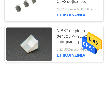
CaF2 ασβεστίου
βαθμού, υψηλή
40 USD/piece MOQ:20 τεμάχια
μετάδοση μεταξύ 0,15
ΕΠΙΚΟΙΝΩΝΊΑ
στη σειρά επιστρώματος
9um AR
Ν-BK7 ή πρίσμα
σφηνών χ-K9L, χωρίς
επίστρωση ή
αντιαντανάκλαση που
8-22 USD/piece MOQ:20 τεμάχια
ντύνεται διαθέσιμα
ΕΠΙΚΟΙΝΩΝΊΑ
Ισόπλευρο διασποράς
πρίσμα τριγώνων
20-80 USD/piece MOQ:10 κομμάτια
ΕΠΙΚΟΙΝΩΝΊΑ