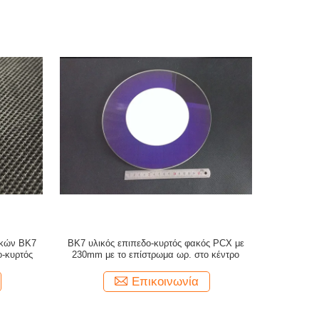
ακών BK7
BK7 υλικός επιπεδο-κυρτός φακός PCX με
ο-κυρτός
230mm με το επίστρωμα ωρ. στο κέντρο
Επικοινωνία