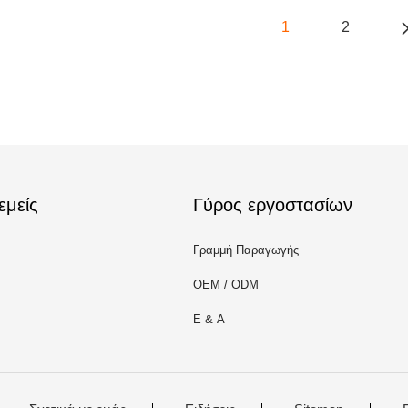
1
2
εμείς
Γύρος εργοστασίων
Γραμμή Παραγωγής
OEM / ODM
Ε & Α