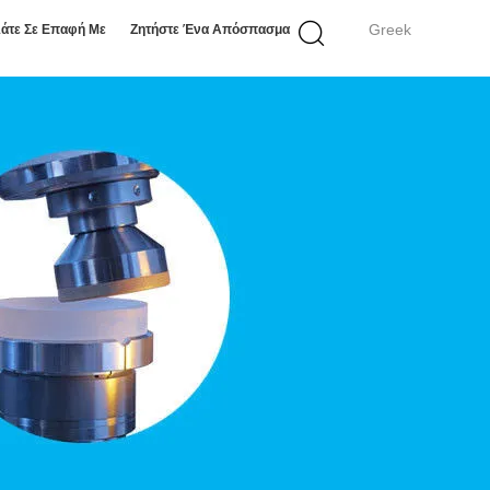
Greek
άτε Σε Επαφή Με
Ζητήστε Ένα Απόσπασμα