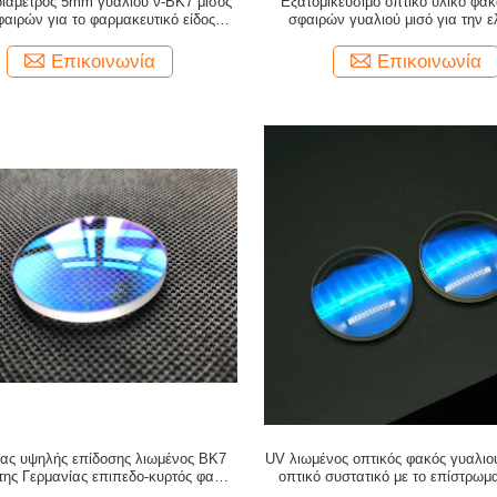
διάμετρος 5mm γυαλιού ν-BK7 μισός
Εξατομικεύσιμο οπτικό υλικό φα
αιρών για το φαρμακευτικό είδος/τη
σφαιρών γυαλιού μισό για την 
ρομποτική
ευθυγράμμιση
Επικοινωνία
Επικοινωνία
ιας υψηλής επίδοσης λιωμένος BK7
UV λιωμένος οπτικός φακός γυαλιού
 της Γερμανίας επιπεδο-κυρτός φακός
οπτικό συστατικό με το επίστρωμ
γυαλιού Si ZnSe οπτικός