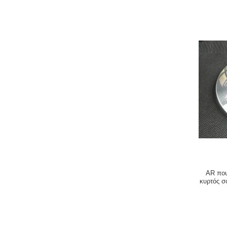
AR που
κυρτός σ