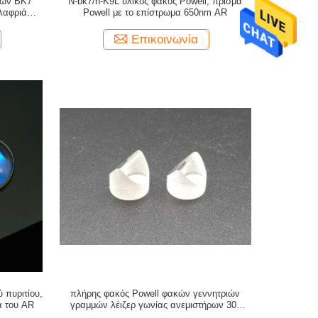
κών BK7
Ν-bk7/h-K9L υλικός φακός Powell, πρίσμα
ελαφριά
Powell με το επίστρωμα 650nm AR
Επικοινωνία
 πυριτίου,
πλήρης φακός Powell φακών γεννητριών
α του AR
γραμμών λέιζερ γωνίας ανεμιστήρων 30°
650nm