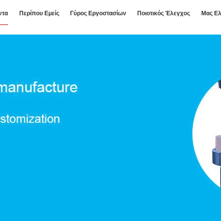
ντα
Περίπου Εμείς
Γύρος Εργοστασίων
Ποιοτικός Έλεγχος
Μας Ελ