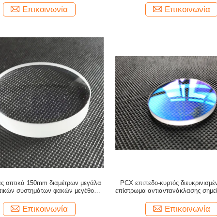
Επικοινωνία
Επικοινωνία
ας οπτικά 150mm διαμέτρων μεγάλα
PCX επιπεδο-κυρτός διευκρινισμέ
τικών συστημάτων φακών μεγέθους
επίστρωμα αντιαντανάκλασης σημε
επιπεδο-κυρτός
κύματος ενιαίο
Επικοινωνία
Επικοινωνία